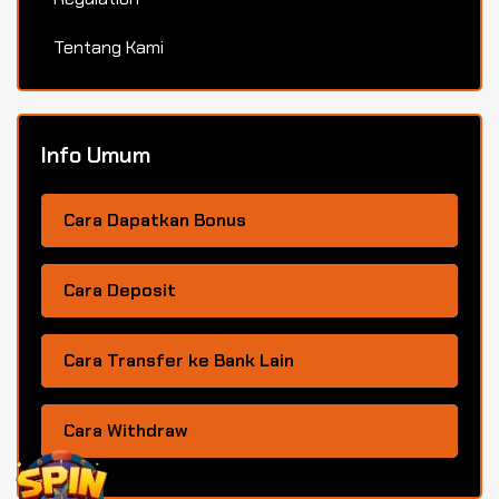
Tentang Kami
Info Umum
Cara Dapatkan Bonus
Cara Deposit
Cara Transfer ke Bank Lain
Cara Withdraw