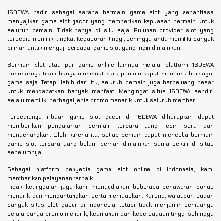
16DEWA hadir sebagai sarana bermain game slot yang senantiasa
menyajikan game slot gacor yang memberikan kepuasan bermain untuk
seluruh pemain. Tidak hanya di situ saja, Puluhan provider slot yang
tersedia memiliki tingkat kegacoran tinggi, sehingga anda memiliki banyak
pilihan untuk menguji berbagai game slot yang ingin dimainkan.
Bermain slot atau pun game online lainnya melalui platform 16DEWA
sebenarnya tidak hanya membuat para pemain dapat mencoba berbagai
game saja. Tetapi lebih dari itu, seluruh pemain juga berpeluang besar
untuk mendapatkan banyak manfaat. Mengingat situs 16DEWA sendiri
selalu memiliki berbagai jenis promo menarik untuk seluruh member.
Tersedianya ribuan game slot gacor di 16DEWA diharapkan dapat
memberikan pengalaman bermain terbaru yang lebih seru dan
menyenangkan. Oleh karena itu, setiap pemain dapat mencoba bermain
game slot terbaru yang belum pernah dimainkan sama sekali di situs
sebelumnya.
Sebagai platform penyedia game slot online di Indonesia, kami
memberikan pelayanan terbaik.
Tidak ketinggalan juga kami menyediakan beberapa penawaran bonus
menarik dan menguntungkan serta memuaskan. Karena, walaupun sudah
banyak situs slot gacor di Indonesia, tetapi tidak menjamin semuanya
selalu punya promo menarik, keamanan dan kepercayaan tinggi sehingga