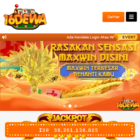
Daftar
Ada Kendala Login Atau Website Bisa Hub
IDR
50,361,130,109